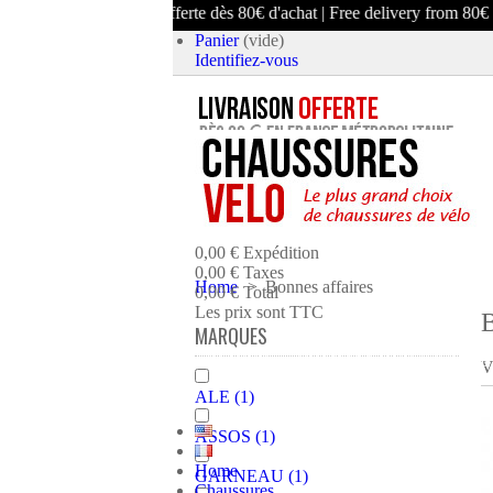
Livraison offerte dès 80€ d'achat | Free delivery from 80€ purchase
Panier
(vide)
Identifiez-vous
article
(vide)
Aucun produit
0,00 €
Expédition
0,00 €
Taxes
Home
>
Bonnes affaires
0,00 €
Total
Les prix sont TTC
B
MARQUES
PANIER
COMMANDER ET PAYE
V
ALE
(1)
ASSOS
(1)
Home
GARNEAU
(1)
Chaussures