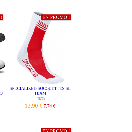
VOIR LE PRODUIT
!
EN PROMO !
SPECIALIZED SOCQUETTES SL
RO
TEAM
-40%
12,90 €
7,74 €
VOIR LE PRODUIT
EN PROMO !