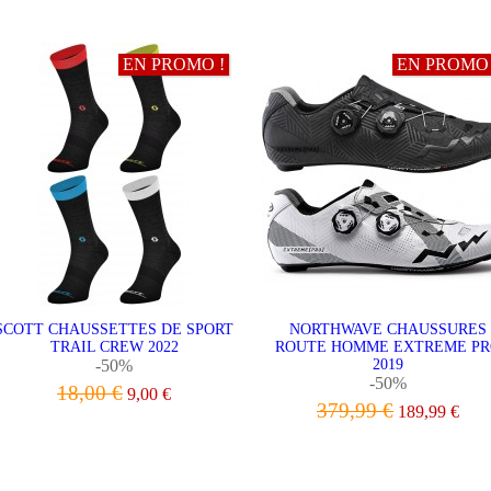
VOIR LE PRODUIT
VOIR LE PRODUIT
EN PROMO !
EN PROMO 
SCOTT CHAUSSETTES DE SPORT
NORTHWAVE CHAUSSURES
TRAIL CREW 2022
ROUTE HOMME EXTREME P
-50%
2019
-50%
18,00 €
9,00 €
379,99 €
189,99 €
VOIR LE PRODUIT
VOIR LE PRODUIT