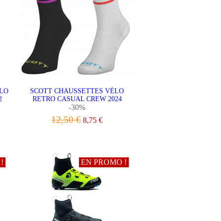
LO
SCOTT CHAUSSETTES VÉLO
2
RETRO CASUAL CREW 2024
-30%
12,50 €
8,75 €
VOIR LE PRODUIT
!
EN PROMO !