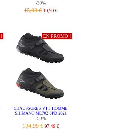
-30%
15,00 €
10,50 €
VOIR LE PRODUIT
!
EN PROMO !
O
CHAUSSURES VTT HOMME
SHIMANO ME702 SPD 2021
-50%
194,99 €
97,49 €