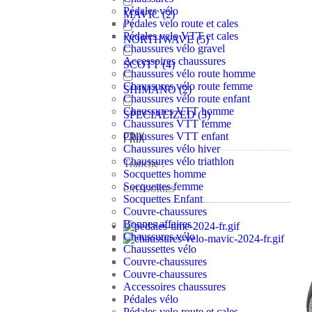
Pédales vélo
MAVIC
(2)
Pédales velo route et cales
Pédales velo VTT et cales
NORTHWAVE
(5)
Chaussures vélo gravel
Accessoires chaussures
SCOTT
(4)
Chaussures vélo route homme
Chaussures vélo route femme
SHIMANO
(2)
Chaussures vélo route enfant
Chaussures VTT homme
SPECIALIZED
(3)
Chaussures VTT femme
PRIX
Chaussures VTT enfant
Chaussures vélo hiver
Chaussures vélo triathlon
Tranche :
Socquettes homme
Socquettes femme
CATÉGORIES
Socquettes Enfant
Couvre-chaussures
Bonnes affaires
Chaussures vélo
Chaussettes vélo
Couvre-chaussures
Couvre-chaussures
Accessoires chaussures
Pédales vélo
Pédales velo route et cales