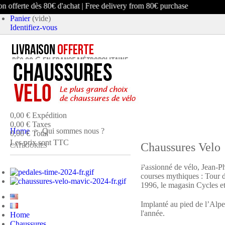
 offerte dès 80€ d'achat | Free delivery from 80€ purchase
Panier
(vide)
Identifiez-vous
article
(vide)
Aucun produit
0,00 €
Expédition
0,00 €
Taxes
Home
>
Qui sommes nous ?
0,00 €
Total
Les prix sont TTC
Chaussures Velo
CATÉGORIES
PANIER
COMMANDER ET PAYER
Passionné de vélo, Jean-P
courses mythiques : Tour 
1996, le magasin Cycles et
Implanté au pied de l’Alpe
l'année.
Home
Chaussures