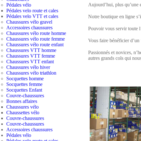
Aujourd’hui, plus qu’une e
Pédales vélo
Pédales velo route et cales
Pédales velo VTT et cales
Notre boutique en ligne s’i
Chaussures vélo gravel
Accessoires chaussures
Pouvoir vous servir toute l
Chaussures vélo route homme
Chaussures vélo route femme
Vous faire bénéficier d’un t
Chaussures vélo route enfant
Chaussures VTT homme
Passionnés et novices, n’hé
Chaussures VTT femme
autres grands cols qui no
Chaussures VTT enfant
Chaussures vélo hiver
Chaussures vélo triathlon
Socquettes homme
Socquettes femme
Socquettes Enfant
Couvre-chaussures
Bonnes affaires
Chaussures vélo
Chaussettes vélo
Couvre-chaussures
Couvre-chaussures
Accessoires chaussures
Pédales vélo
Pédales velo route et cales