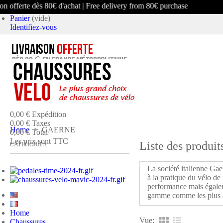
n offerte dès 80€ d'achat | Free delivery from 80€ purchase
Panier
(vide)
Identifiez-vous
article
(vide)
Aucun produit
0,00 €
Expédition
0,00 €
Taxes
Home
>
GAERNE
0,00 €
Total
Les prix sont TTC
Liste des produi
CATÉGORIES
PANIER
COMMANDER ET PAYER
La société italienne Gae
à la pratique du vélo de
performance mais égalem
gamme comme les plus a
Home
Vue:
Chaussures