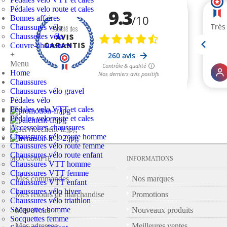
Pédales velo route et cales
Bonnes affaires
Chaussures vélo
Chaussettes vélo
Couvre-chaussures
+
Menu
Home
Chaussures
Chaussures vélo gravel
Pédales vélo
Pédales velo VTT et cales
Pédales velo route et cales
Accessoires chaussures
Chaussures vélo route homme
Chaussures vélo route femme
Chaussures vélo route enfant
MON COMPTE
INFORMATIONS
Chaussures VTT homme
Chaussures VTT femme
Mes commandes
Nos marques
Chaussures VTT enfant
Chaussures vélo hiver
Mes retours de marchandise
Promotions
Chaussures vélo triathlon
Socquettes homme
Mes avoirs
Nouveaux produits
Socquettes femme
Mes adresses
Meilleures ventes