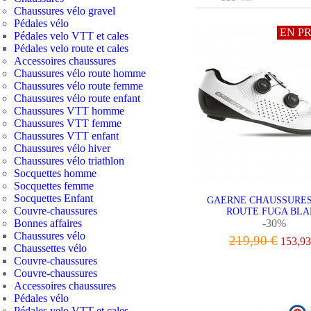
Chaussures vélo gravel
Pédales vélo
EN P
Pédales velo VTT et cales
Pédales velo route et cales
Accessoires chaussures
Chaussures vélo route homme
Chaussures vélo route femme
Chaussures vélo route enfant
Chaussures VTT homme
Chaussures VTT femme
Chaussures VTT enfant
Chaussures vélo hiver
Chaussures vélo triathlon
Socquettes homme
Socquettes femme
Socquettes Enfant
GAERNE CHAUSSURES
Couvre-chaussures
ROUTE FUGA BLA
Bonnes affaires
-30%
Chaussures vélo
219,90 €
153,93
Chaussettes vélo
Couvre-chaussures
VOIR LE PRODU
Couvre-chaussures
Accessoires chaussures
Pédales vélo
Pédales velo VTT et cales