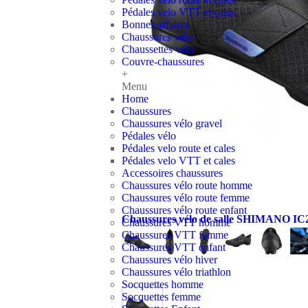
Pédales velo VTT et cales
Bonnes affaires
Chaussures vélo
Chaussettes vélo
Couvre-chaussures
+
Menu
Home
Chaussures
Chaussures vélo gravel
Pédales vélo
Pédales velo route et cales
Pédales velo VTT et cales
Accessoires chaussures
Chaussures vélo route homme
Chaussures vélo route femme
Chaussures vélo route enfant
Chaussures vélo de salle SHIMANO IC
Chaussures VTT homme
Chaussures VTT femme
Chaussures VTT enfant
Chaussures vélo hiver
Chaussures vélo triathlon
Socquettes homme
Socquettes femme