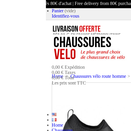
vraison offerte dès 80€ d'achat | Free delivery from 80€ purchase
Panier
(vide)
Identifiez-vous
article
(vide)
Aucun produit
0,00 €
Expédition
0,00 €
Taxes
Home
>
Chaussures vélo route homme
>
0,00 €
Total
Les prix sont TTC
PANIER
COMMANDER ET PAYE
Home
Chaussures