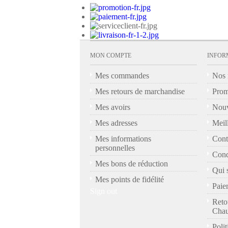
MON COMPTE
INFOR
Mes commandes
Nos 
Mes retours de marchandise
Prom
Mes avoirs
Nouv
Mes adresses
Meil
Mes informations
Cont
personnelles
Cond
Mes bons de réduction
Qui 
Mes points de fidélité
Paie
Sign out
Reto
Chau
Polit