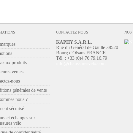
MATIONS
CONTACTEZ-NOUS
NOS
KAPHY S.A.R.L.
marques
Rue du Général de Gaulle 38520
Bourg d'Oisans FRANCE
otions
Tél. : +33 (0)4.76.79.16.79
eaux produits
info@chaussuresvelo.com
leures ventes
actez-nous
itions générales de vente
sommes nous ?
ment sécurisé
urs et échanges sur
ssures vélo
ique de confidentialité