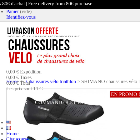
0€ d'achat | Free delivery from 80€ purchase
Panier
(vide)
Identifiez-vous
article
(vide)
Aucun produit
0,00 €
Expédition
0,00 €
Taxes
Home
>
Chaussures vélo triathlon
>
SHIMANO chaussures vélo 
0,00 €
Total
Les prix sont TTC
EN PROMO !
PANIER
COMMANDER ET PAYER
Home
Chaussures