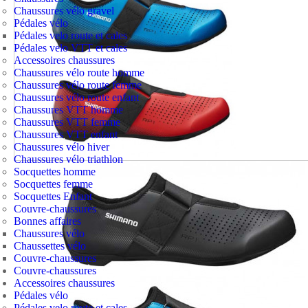
Chaussures vélo gravel
Pédales vélo
Pédales velo route et cales
Pédales velo VTT et cales
Accessoires chaussures
Chaussures vélo route homme
Chaussures vélo route femme
Chaussures vélo route enfant
Chaussures VTT homme
Chaussures VTT femme
Chaussures VTT enfant
Chaussures vélo hiver
Chaussures vélo triathlon
Socquettes homme
Socquettes femme
Socquettes Enfant
Couvre-chaussures
Bonnes affaires
Chaussures vélo
Chaussettes vélo
Couvre-chaussures
Couvre-chaussures
Accessoires chaussures
Pédales vélo
Pédales velo route et cales