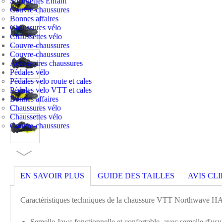
Socquettes Enfant
Couvre-chaussures
Bonnes affaires
Chaussures vélo
Chaussettes vélo
Couvre-chaussures
Couvre-chaussures
Accessoires chaussures
Pédales vélo
Pédales velo route et cales
Pédales velo VTT et cales
Bonnes affaires
Chaussures vélo
Chaussettes vélo
Couvre-chaussures
EN SAVOIR PLUS
GUIDE DES TAILLES
AVIS CL
Caractéristiques techniques de la chaussure VTT Northwave
Semelle Jaws fonctionnelle et confortable, avec semelle d'u