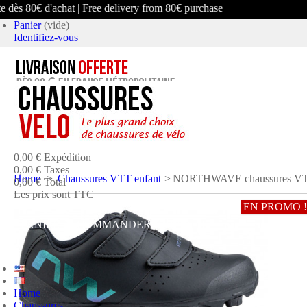
ès 80€ d'achat | Free delivery from 80€ purchase
Panier
(vide)
Identifiez-vous
article
(vide)
Aucun produit
0,00 €
Expédition
0,00 €
Taxes
Home
>
Chaussures VTT enfant
>
NORTHWAVE chaussures V
0,00 €
Total
Les prix sont TTC
EN PROMO !
PANIER
COMMANDER ET PAYER
Home
Chaussures