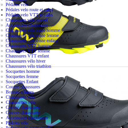
Pédales vélo
Pédales velo route et cales
Pédales velo VTT et cales
Chaussures vélo gravel
Accessoires chaussures
Chaussures vélo route homme
Chaussures vélo route femme
Chaussures vélo route enfant
Chaussures VTT homme
Chaussures VTT femme
Chaussures VTT enfant
Chaussures vélo hiver
Chaussures vélo triathlon
Socquettes homme
Socquettes femme
Socquettes Enfant
Couvre-chaussures
Bonnes affaires
Chaussures vélo
Chaussettes vélo
Couvre-chaussures
Couvre-chaussures
Accessoires chaussures
Pédales vélo
Pédales velo route et cales