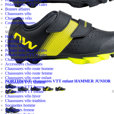
Pédales velo VTT et cales
Bonnes affaires
Chaussures vélo
Chaussettes vélo
Couvre-chaussures
+
Menu
Home
Chaussures
Pédales vélo
Pédales velo route et cales
Pédales velo VTT et cales
Chaussures vélo gravel
Accessoires chaussures
Chaussures vélo route homme
Chaussures vélo route femme
Chaussures vélo route enfant
NORTHWAVE chaussures VTT enfant HAMMER JUNIOR
Chaussures VTT homme
Chaussures VTT femme
Chaussures VTT enfant
Chaussures vélo hiver
Chaussures vélo triathlon
Socquettes homme
Socquettes femme