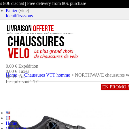
80€ d'achat | Free delivery from 80€ purchase
Panier
(vide)
Identifiez-vous
article
(vide)
Aucun produit
0,00 €
Expédition
0,00 €
Taxes
Home
>
Chaussures VTT homme
>
NORTHWAVE chaussures vél
0,00 €
Total
Les prix sont TTC
EN PROMO !
PANIER
COMMANDER ET PAYER
Home
Chaussures