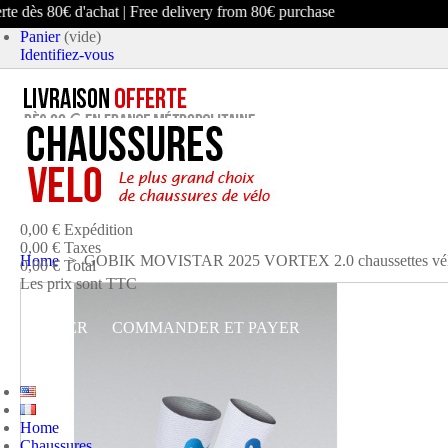
dès 80€ d'achat | Free delivery from 80€ purchase
Panier
(vide)
Identifiez-vous
article
(vide)
Aucun produit
0,00 €
Expédition
0,00 €
Taxes
Home
>
GOBIK MOVISTAR 2025 VORTEX 2.0 chaussettes vélo
0,00 €
Total
Les prix sont TTC
PANIER
COMMANDER ET PAYER
Home
Chaussures