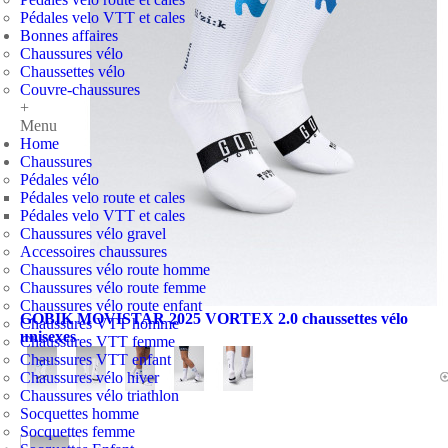
Pédales velo VTT et cales
Bonnes affaires
Chaussures vélo
Chaussettes vélo
Couvre-chaussures
+
Menu
Home
Chaussures
Pédales vélo
Pédales velo route et cales
Pédales velo VTT et cales
Chaussures vélo gravel
Accessoires chaussures
Chaussures vélo route homme
Chaussures vélo route femme
Chaussures vélo route enfant
GOBIK MOVISTAR 2025 VORTEX 2.0 chaussettes vélo
Chaussures VTT homme
unisexes
Chaussures VTT femme
Chaussures VTT enfant
Chaussures vélo hiver
Chaussures vélo triathlon
Socquettes homme
Socquettes femme