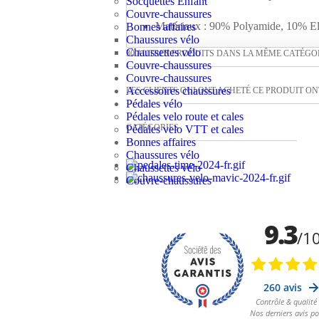
Socquettes Enfant
Couvre-chaussures
Matériaux : 90% Polyamide, 10% E
Bonnes affaires
Chaussures vélo
Chaussettes vélo
30 AUTRES PRODUITS DANS LA MÊME CATÉGOR
Couvre-chaussures
Couvre-chaussures
Accessoires chaussures
LES CLIENTS QUI ONT ACHETÉ CE PRODUIT ONT
Pédales vélo
Pédales velo route et cales
CATÉGORIES
Pédales velo VTT et cales
Bonnes affaires
Chaussures vélo
Chaussettes vélo
Couvre-chaussures