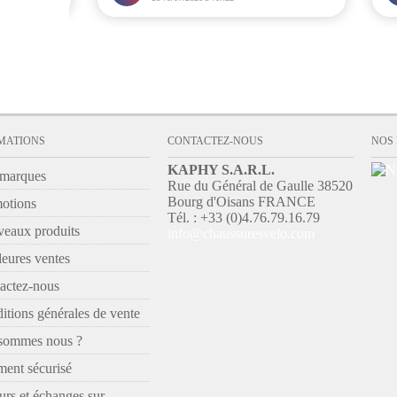
MATIONS
CONTACTEZ-NOUS
NOS
KAPHY S.A.R.L.
marques
Rue du Général de Gaulle 38520
Bourg d'Oisans FRANCE
otions
Tél. : +33 (0)4.76.79.16.79
eaux produits
info@chaussuresvelo.com
leures ventes
actez-nous
itions générales de vente
sommes nous ?
ment sécurisé
urs et échanges sur