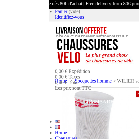
Livraison offerte dès 80€ d'achat | Free delivery from 80€ purchase
Panier
(vide)
Identifiez-vous
article
(vide)
Aucun produit
0,00 €
Expédition
0,00 €
Taxes
Home
>
Socquettes homme
>
WILIER s
0,00 €
Total
Les prix sont TTC
PANIER
COMMANDER ET PAYE
Home
Chaussures