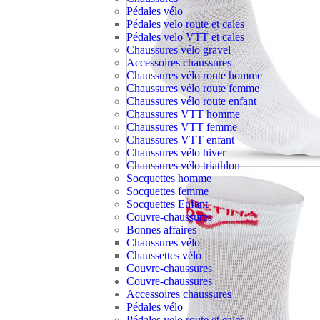
Pédales vélo
Pédales velo route et cales
Pédales velo VTT et cales
Chaussures vélo gravel
Accessoires chaussures
Chaussures vélo route homme
Chaussures vélo route femme
Chaussures vélo route enfant
Chaussures VTT homme
Chaussures VTT femme
Chaussures VTT enfant
Chaussures vélo hiver
Chaussures vélo triathlon
Socquettes homme
Socquettes femme
Socquettes Enfant
Couvre-chaussures
Bonnes affaires
Chaussures vélo
Chaussettes vélo
Couvre-chaussures
Couvre-chaussures
Accessoires chaussures
Pédales vélo
Pédales velo route et cales