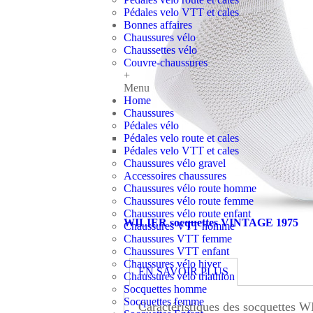
Pédales velo VTT et cales
Bonnes affaires
Chaussures vélo
Chaussettes vélo
Couvre-chaussures
+
Menu
Home
Chaussures
Pédales vélo
Pédales velo route et cales
Pédales velo VTT et cales
Chaussures vélo gravel
Accessoires chaussures
Chaussures vélo route homme
Chaussures vélo route femme
Chaussures vélo route enfant
WILIER socquettes VINTAGE 1975
Chaussures VTT homme
Chaussures VTT femme
Chaussures VTT enfant
Chaussures vélo hiver
EN SAVOIR PLUS
Chaussures vélo triathlon
Socquettes homme
Socquettes femme
Caractéristiques des socquettes