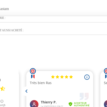
lastam
IE :
 AUSSI ACHETÉ :