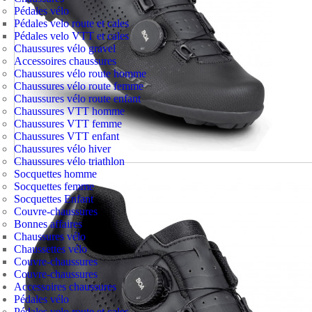
Pédales vélo
Pédales velo route et cales
Pédales velo VTT et cales
Chaussures vélo gravel
Accessoires chaussures
Chaussures vélo route homme
Chaussures vélo route femme
Chaussures vélo route enfant
Chaussures VTT homme
Chaussures VTT femme
Chaussures VTT enfant
Chaussures vélo hiver
Chaussures vélo triathlon
Socquettes homme
Socquettes femme
Socquettes Enfant
Couvre-chaussures
Bonnes affaires
Chaussures vélo
Chaussettes vélo
Couvre-chaussures
Couvre-chaussures
Accessoires chaussures
Pédales vélo
Pédales velo route et cales