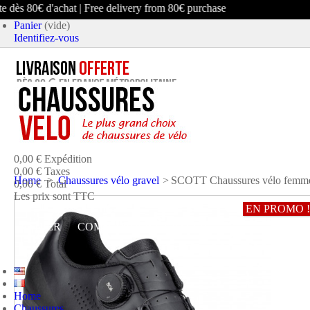
ès 80€ d'achat | Free delivery from 80€ purchase
Panier
(vide)
Identifiez-vous
article
(vide)
Aucun produit
0,00 €
Expédition
0,00 €
Taxes
Home
>
Chaussures vélo gravel
>
SCOTT Chaussures vélo fe
0,00 €
Total
Les prix sont TTC
EN PROMO !
PANIER
COMMANDER ET PAYER
Home
Chaussures