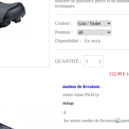
transfert de puissance précis et un maintie
techniques.
Couleur :
Pointure :
Disponibilité :
En stock
QUANTITÉ :
152,99 €
1
Estimation de livraison
Colissimo relais PickUp
0,00 €
Voir les autres modes de livraison