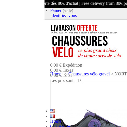
Livraison offerte dès 80€ d'achat | Free delivery from 80€ purchase
Panier
(vide)
Identifiez-vous
article
(vide)
Aucun produit
0,00 €
Expédition
0,00 €
Taxes
Home
>
Chaussures vélo gravel
>
NORTH
0,00 €
Total
Les prix sont TTC
PANIER
COMMANDER ET PAYE
Home
Chaussures