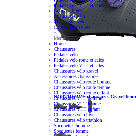
Pédales velo VTT et cales
Bonnes affaires
Chaussures vélo
Chaussettes vélo
Couvre-chaussures
+
Menu
Home
Chaussures
Pédales vélo
Pédales velo route et cales
Pédales velo VTT et cales
Chaussures vélo gravel
Accessoires chaussures
Chaussures vélo route homme
Chaussures vélo route femme
Chaussures vélo route enfant
NORTHWAVE chaussures Gravel femm
Chaussures VTT homme
Chaussures VTT femme
Chaussures VTT enfant
Chaussures vélo hiver
Chaussures vélo triathlon
Socquettes homme
Socquettes femme