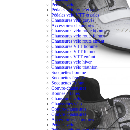
Pédales vélo
Pédales velo route et cales
Pédales velo VTT et cales
Chaussures vélo gravel
Accessoires chaussures
Chaussures vélo route homme
Chaussures vélo route femme
Chaussures vélo route enfant
Chaussures VTT homme
Chaussures VTT femme
Chaussures VTT enfant
Chaussures vélo hiver
Chaussures vélo triathlon
Socquettes homme
Socquettes femme
Socquettes Enfant
Couvre-chaussures
Bonnes affaires
Chaussures vélo
Chaussettes vélo
Couvre-chaussures
Couvre-chaussures
Accessoires chaussures
Pédales vélo
Pédales velo route et cales