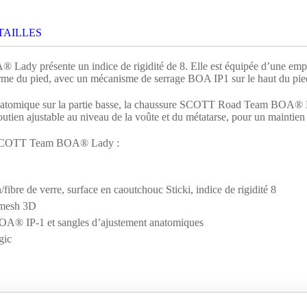
TAILLES
y présente un indice de rigidité de 8. Elle est équipée d’une empei
forme du pied, avec un mécanisme de serrage BOA IP1 sur le haut du pie
natomique sur la partie basse, la chaussure SCOTT Road Team BOA® La
utien ajustable au niveau de la voûte et du métatarse, pour un maintien
te SCOTT Team BOA® Lady :
fibre de verre, surface en caoutchouc Sticki, indice de rigidité 8
irmesh 3D
OA® IP-1 et sangles d’ajustement anatomiques
gic