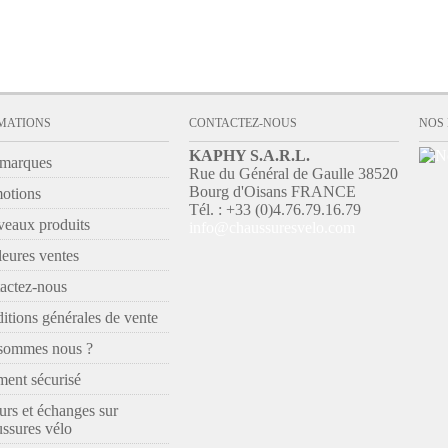
MATIONS
CONTACTEZ-NOUS
NOS
KAPHY S.A.R.L.
marques
Rue du Général de Gaulle 38520
Bourg d'Oisans FRANCE
otions
Tél. : +33 (0)4.76.79.16.79
eaux produits
info@chaussuresvelo.com
leures ventes
actez-nous
itions générales de vente
sommes nous ?
ment sécurisé
urs et échanges sur
ssures vélo