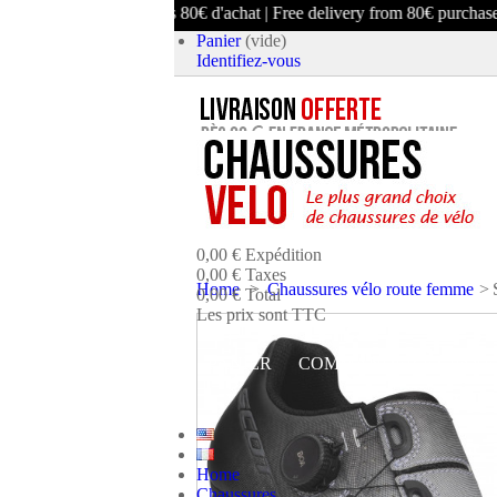
aison offerte dès 80€ d'achat | Free delivery from 80€ purchase
Panier
(vide)
Identifiez-vous
article
(vide)
Aucun produit
0,00 €
Expédition
0,00 €
Taxes
Home
>
Chaussures vélo route femme
>
0,00 €
Total
Les prix sont TTC
PANIER
COMMANDER ET PAYE
Home
Chaussures