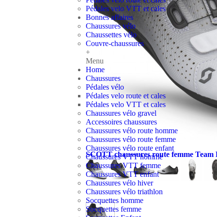
Pédales velo VTT et cales
Bonnes affaires
Chaussures vélo
Chaussettes vélo
Couvre-chaussures
+
Menu
Home
Chaussures
Pédales vélo
Pédales velo route et cales
Pédales velo VTT et cales
Chaussures vélo gravel
Accessoires chaussures
Chaussures vélo route homme
Chaussures vélo route femme
Chaussures vélo route enfant
SCOTT chaussures route femme Team 
Chaussures VTT homme
Chaussures VTT femme
Chaussures VTT enfant
Chaussures vélo hiver
Chaussures vélo triathlon
Socquettes homme
Socquettes femme