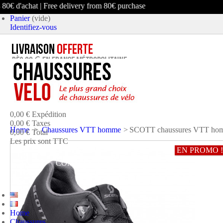
€ d'achat | Free delivery from 80€ purchase
Panier
(vide)
Identifiez-vous
article
(vide)
Aucun produit
0,00 €
Expédition
0,00 €
Taxes
Home
>
Chaussures VTT homme
>
SCOTT chaussures VTT hom
0,00 €
Total
Les prix sont TTC
EN PROMO !
PANIER
COMMANDER ET PAYER
Home
Chaussures