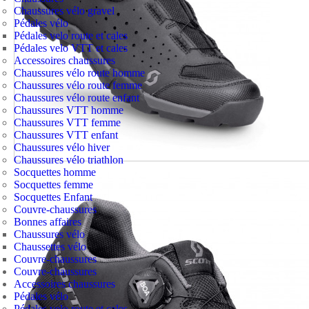
Chaussures vélo gravel
Pédales vélo
Pédales velo route et cales
Pédales velo VTT et cales
Accessoires chaussures
Chaussures vélo route homme
Chaussures vélo route femme
Chaussures vélo route enfant
Chaussures VTT homme
Chaussures VTT femme
Chaussures VTT enfant
Chaussures vélo hiver
Chaussures vélo triathlon
Socquettes homme
Socquettes femme
Socquettes Enfant
Couvre-chaussures
Bonnes affaires
Chaussures vélo
Chaussettes vélo
Couvre-chaussures
Couvre-chaussures
Accessoires chaussures
Pédales vélo
Pédales velo route et cales