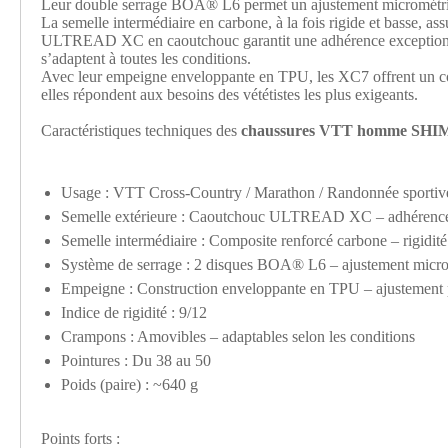
Leur double serrage BOA® L6 permet un ajustement micrométri
La semelle intermédiaire en carbone, à la fois rigide et basse, assu
ULTREAD XC en caoutchouc garantit une adhérence exceptionnel
s’adaptent à toutes les conditions.
Avec leur empeigne enveloppante en TPU, les XC7 offrent un conf
elles répondent aux besoins des vététistes les plus exigeants.
Caractéristiques techniques des
chaussures VTT homme SH
Usage : VTT Cross-Country / Marathon / Randonnée sportiv
Semelle extérieure : Caoutchouc ULTREAD XC – adhérence
Semelle intermédiaire : Composite renforcé carbone – rigidité 
Système de serrage : 2 disques BOA® L6 – ajustement micr
Empeigne : Construction enveloppante en TPU – ajustement p
Indice de rigidité : 9/12
Crampons : Amovibles – adaptables selon les conditions
Pointures : Du 38 au 50
Poids (paire) : ~640 g
Points forts :