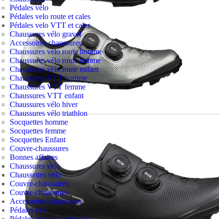
Pédales vélo
Pédales velo route et cales
Pédales velo VTT et cales
Chaussures vélo gravel
Accessoires chaussures
Chaussures vélo route homme
Chaussures vélo route femme
Chaussures vélo route enfant
Chaussures VTT homme
Chaussures VTT femme
Chaussures VTT enfant
Chaussures vélo hiver
Chaussures vélo triathlon
Socquettes homme
Socquettes femme
Socquettes Enfant
Couvre-chaussures
Bonnes affaires
Chaussures vélo
Chaussettes vélo
Couvre-chaussures
Couvre-chaussures
Accessoires chaussures
Pédales vélo
Pédales velo route et cales