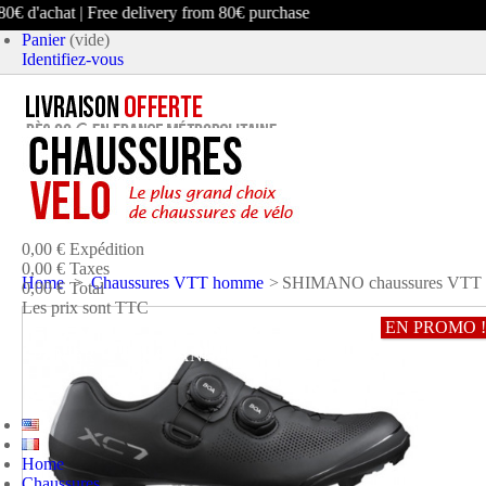
 d'achat | Free delivery from 80€ purchase
Panier
(vide)
Identifiez-vous
article
(vide)
Aucun produit
0,00 €
Expédition
0,00 €
Taxes
Home
>
Chaussures VTT homme
>
SHIMANO chaussures VTT
0,00 €
Total
Les prix sont TTC
EN PROMO !
PANIER
COMMANDER ET PAYER
Home
Chaussures