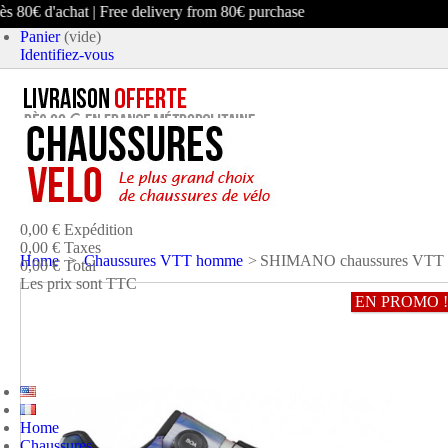
80€ d'achat | Free delivery from 80€ purchase
Panier
(vide)
Identifiez-vous
article
(vide)
Aucun produit
0,00 €
Expédition
0,00 €
Taxes
Home
>
Chaussures VTT homme
>
SHIMANO chaussures VTT 
0,00 €
Total
Les prix sont TTC
EN PROMO !
PANIER
COMMANDER ET PAYER
Home
Chaussures