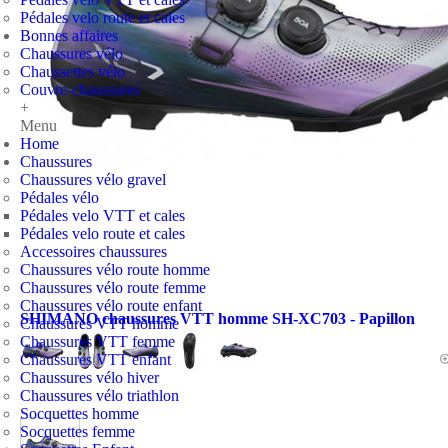
Pédales velo route et cales
Bonnes affaires
Chaussures vélo
Chaussettes vélo
Couvre-chaussures
+
Menu
Home
Chaussures
Chaussures vélo gravel
Pédales vélo
Pédales velo VTT et cales
Pédales velo route et cales
Accessoires chaussures
Chaussures vélo route homme
Chaussures vélo route femme
Chaussures vélo route enfant
SHIMANO chaussures VTT homme SH-XC703 - Papillon
Chaussures VTT homme
Chaussures VTT femme
Chaussures VTT enfant
Chaussures vélo hiver
Chaussures vélo triathlon
Socquettes homme
Socquettes femme