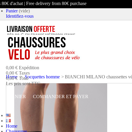
€ d'achat | Free delivery from 80€ purchase
Panier
(vide)
Identifiez-vous
article
(vide)
Aucun produit
0,00 €
Expédition
0,00 €
Taxes
Home
>
Socquettes homme
>
BIANCHI MILANO chaussettes vé
0,00 €
Total
Les prix sont TTC
PANIER
COMMANDER ET PAYER
Home
Chaussures