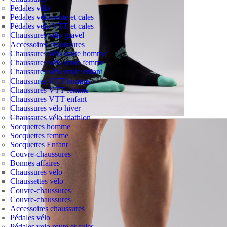
Pédales vélo
Pédales velo route et cales
Pédales velo VTT et cales
Chaussures vélo gravel
Accessoires chaussures
Chaussures vélo route homme
Chaussures vélo route femme
Chaussures vélo route enfant
Chaussures VTT homme
Chaussures VTT femme
Chaussures VTT enfant
Chaussures vélo hiver
Chaussures vélo triathlon
Socquettes homme
Socquettes femme
Socquettes Enfant
Couvre-chaussures
Bonnes affaires
Chaussures vélo
Chaussettes vélo
Couvre-chaussures
Couvre-chaussures
Accessoires chaussures
Pédales vélo
Pédales velo route et cales